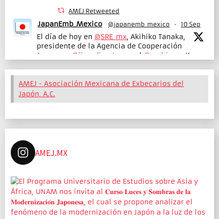
AMEJ Retweeted
JapanEmb_Mexico
@japanemb_mexico
·
10 Sep
El día de hoy en
@SRE_mx
, Akihiko Tanaka,
presidente de la Agencia de Cooperación
Japonesa
@jica_direct_en
y el
@embjpmx
Kozo
Honsei se reunieron con el canciller Juan
Ramón de la Fuente.
Se abordaron temas de cooperación bilateral
AMEJ - Asociación Mexicana de Exbecarios del
que refrendan el compromiso de México y
Japón, A.C.
Japón.
Twitter
11
71
AMEJ
@amej_org_mx
·
17 Jul 2025
AMEJ.MX
✨Un momento histórico para la AMEJ 🇲🇽
🇯🇵
Por primera vez en sus 30 años de historia, la
AMEJ fue invitada a participar como jurado en
las entrevistas del proceso de selección de las
Becas MEXT.
Gracias por confiar en la AMEJ como un puente