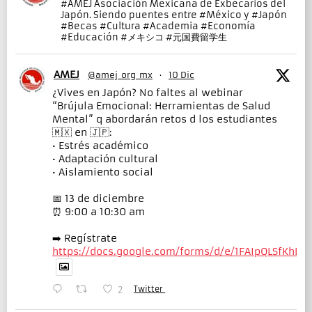
#AMEJ Asociación Mexicana de Exbecarios del
Japón. Siendo puentes entre #México y #Japón
#Becas #Cultura #Academia #Economía
#Educación #メキシコ #元国費留学生
AMEJ
@amej_org_mx
·
10 Dic
¿Vives en Japón? No faltes al webinar
“Brújula Emocional: Herramientas de Salud
Mental” q abordarán retos d los estudiantes
🇲🇽 en 🇯🇵:
• Estrés académico
• Adaptación cultural
• Aislamiento social
📅 13 de diciembre
⏰ 9:00 a 10:30 am
➡️ Regístrate
https://docs.google.com/forms/d/e/1FAIpQLSfKhD
Twitter
2